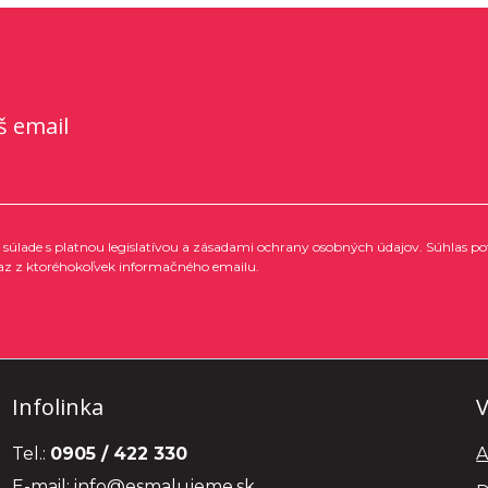
š email
súlade s platnou legislatívou a zásadami ochrany osobných údajov. Súhlas po
az z ktoréhokoľvek informačného emailu.
Infolinka
V
Tel.:
0905 / 422 330
A
E-mail:
info@esmalujeme.sk