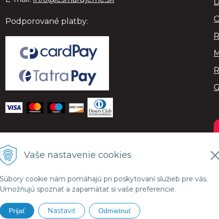
D
O
Podporované platby:
R
M
R
Vaše nastavenie cookies
Súbory cookie nám pomáhajú pri poskytovaní služieb pre vás.
Umožňujú spoznať a zapamätať si vaše preferencie.
Nastaviť
Prijať
Odmietnuť
SMALujeme.sk •
NextShop
&
e-shop Pohoda Connector
by
Next