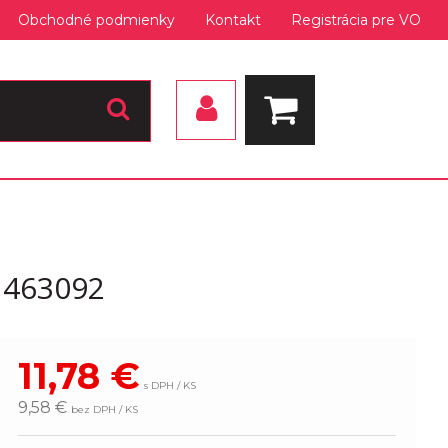
Obchodné podmienky
Kontakt
Registrácia pre VO
1463092
11,78
€
s DPH / KS
9,58 €
bez DPH / KS