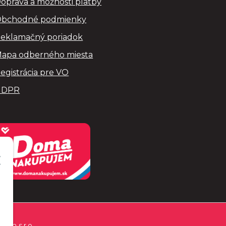
oprava a možnosti platby
bchodné podmienky
eklamačný poriadok
apa odberného miesta
egistrácia pre VO
GDPR
Com s.r.o.