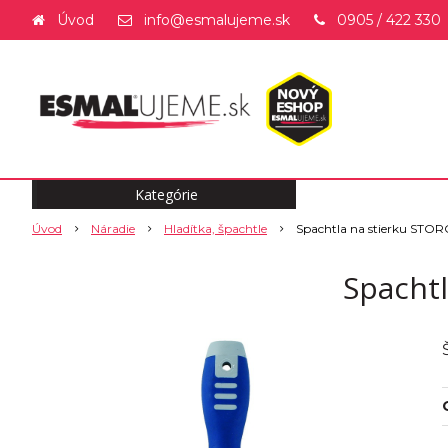
Úvod
info@esmalujeme.sk
0905 / 422 330
Kategórie
Úvod
Náradie
Hladítka, špachtle
Spachtla na stierku ST
Spacht