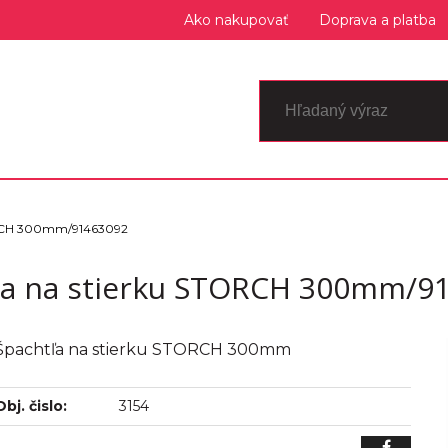
Ako nakupovať
Doprava a platba
ORCH 300mm/91463092
la na stierku STORCH 300mm/9
Špachtľa na stierku STORCH 300mm
Obj. čislo:
3154