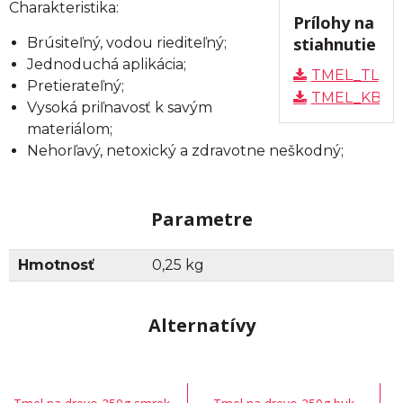
Charakteristika:
Prílohy na
stiahnutie
Brúsiteľný, vodou riediteľný;
Jednoduchá aplikácia;
TMEL_TL
Pretierateľný;
TMEL_KBU
Vysoká priľnavosť k savým
materiálom;
Nehorľavý, netoxický a zdravotne neškodný;
Parametre
Hmotnosť
0,25 kg
Alternatívy