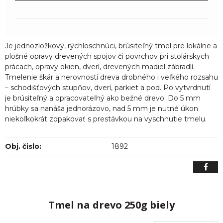
Je jednozložkový, rýchloschnúci, brúsiteľný tmel pre lokálne a
plošné opravy drevených spojov či povrchov pri stolárskych
prácach, opravy okien, dverí, drevených madiel zábradlí.
Tmelenie škár a nerovností dreva drobného i veľkého rozsahu
– schodišťových stupňov, dverí, parkiet a pod. Po vytvrdnutí
je brúsiteľný a opracovateľný ako bežné drevo. Do 5 mm
hrúbky sa nanáša jednorázovo, nad 5 mm je nutné úkon
niekoľkokrát zopakovať s prestávkou na vyschnutie tmelu.
Obj. čislo:
1892
Tmel na drevo 250g biely