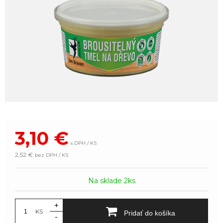
3,10
€
s DPH / KS
2,52 €
bez DPH / KS
Na sklade 2ks
+
KS
Pridať do košíka
-