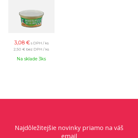
3,08
€
s DPH / ks
2,50 €
bez DPH / ks
Na sklade 3ks
Najdôležitejšie novinky priamo na váš
email