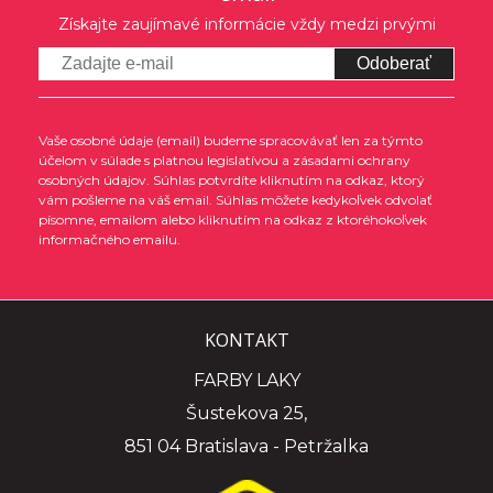
Získajte zaujímavé informácie vždy medzi prvými
Odoberať
Vaše osobné údaje (email) budeme spracovávať len za týmto
účelom v súlade s platnou legislatívou a zásadami ochrany
osobných údajov. Súhlas potvrdíte kliknutím na odkaz, ktorý
vám pošleme na váš email. Súhlas môžete kedykoľvek odvolať
písomne, emailom alebo kliknutím na odkaz z ktoréhokoľvek
informačného emailu.
KONTAKT
FARBY LAKY
Šustekova 25,
851 04 Bratislava - Petržalka