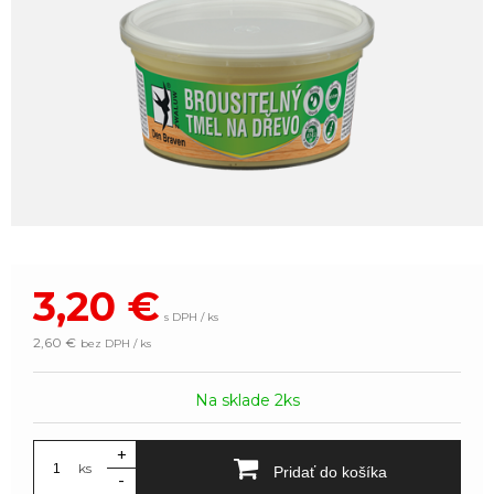
3,20
€
s DPH / ks
2,60 €
bez DPH / ks
Na sklade 2ks
+
ks
Pridať do košíka
-