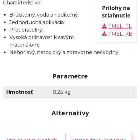
Charakteristika:
Prílohy na
stiahnutie
Brúsiteľný, vodou riediteľný;
Jednoduchá aplikácia;
TMEL_TL
Pretierateľný;
TMEL_KBU
Vysoká priľnavosť k savým
materiálom;
Nehorľavý, netoxický a zdravotne neškodný;
Parametre
Hmotnosť
0,25 kg
Alternatívy