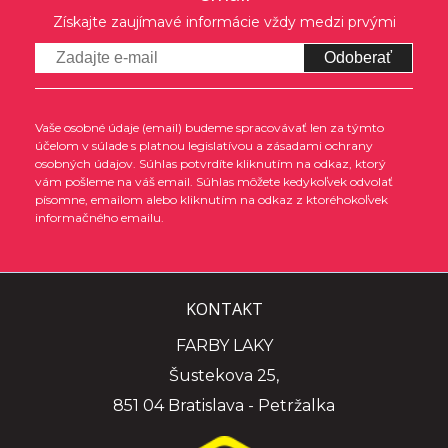
Získajte zaujímavé informácie vždy medzi prvými
Odoberať
Vaše osobné údaje (email) budeme spracovávať len za týmto
účelom v súlade s platnou legislatívou a zásadami ochrany
osobných údajov. Súhlas potvrdíte kliknutím na odkaz, ktorý
vám pošleme na váš email. Súhlas môžete kedykoľvek odvolať
písomne, emailom alebo kliknutím na odkaz z ktoréhokoľvek
informačného emailu.
KONTAKT
FARBY LAKY
Šustekova 25,
851 04 Bratislava - Petržalka