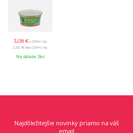
3,08
€
s DPH / ks
2,50 €
bez DPH / ks
Na sklade 3ks
Najdôležitejšie novinky priamo na váš
email