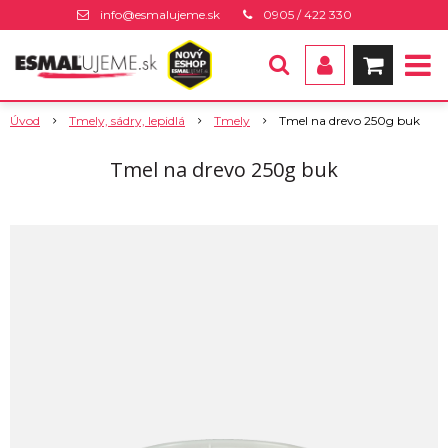
info@esmalujeme.sk
0905 / 422 330
Úvod
Tmely, sádry, lepidlá
Tmely
Tmel na drevo 250g buk
Tmel na drevo 250g buk