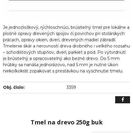
Je jednozložkový, rýchloschnúci, brúsiteľný tmel pre lokálne a
plošné opravy drevených spojov či povrchov pri stolárskych
prácach, opravy okien, dverí, drevených madiel zábradlí.
Tmelenie škár a nerovností dreva drobného i veľkého rozsahu
– schodišťových stupňov, dverí, parkiet a pod. Po vytvrdnutí
je brúsiteľný a opracovateľný ako bežné drevo. Do 5 mm
hrúbky sa nanáša jednorázovo, nad 5 mm je nutné úkon
niekoľkokrát zopakovať s prestávkou na vyschnutie tmelu.
Obj. čislo:
3359
Tmel na drevo 250g buk