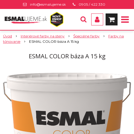
info@esmalujeme.sk
0905 / 422 330
Úvod
Interiérové farby na steny
Špeciálne farby
Farby na
tónovanie
ESMAL COLOR báza A 15 kg
ESMAL COLOR báza A 15 kg