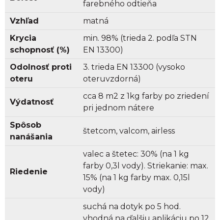
farebného odtieňa
Vzhľad
matná
Krycia
min. 98% (trieda 2. podľa STN
schopnosť (%)
EN 13300)
Odolnosť proti
3. trieda EN 13300 (vysoko
oteru
oteruvzdorná)
cca 8 m2 z 1kg farby po zriedení
Výdatnosť
pri jednom nátere
Spôsob
štetcom, valcom, airless
nanášania
valec a štetec: 30% (na 1 kg
farby 0,3l vody). Striekanie: max.
Riedenie
15% (na 1 kg farby max. 0,15l
vody)
suchá na dotyk po 5 hod.
vhodná na ďalšiu aplikáciu po 12