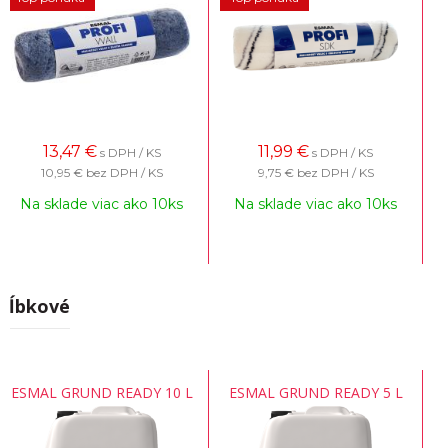
13,47
€
11,99
€
s DPH / KS
s DPH / KS
10,95 €
bez DPH / KS
9,75 €
bez DPH / KS
Na sklade viac ako 10ks
Na sklade viac ako 10ks
Hĺbkové
ESMAL GRUND READY 10 L
ESMAL GRUND READY 5 L