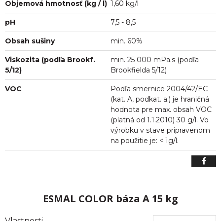
Objemová hmotnosť (kg / l)
1,60 kg/l
pH
7,5 - 8,5
Obsah sušiny
min. 60%
Viskozita (podľa Brookf.
min. 25 000 mPa.s (podľa
5/12)
Brookfielda 5/12)
VOC
Podľa smernice 2004/42/EC
(kat. A, podkat. a.) je hraničná
hodnota pre max. obsah VOC
(platná od 1.1.2010) 30 g/l. Vo
výrobku v stave pripravenom
na použitie je: < 1g/l.
ESMAL COLOR báza A 15 kg
Vlastnosti