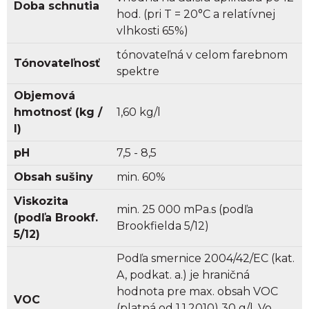
Doba schnutia
hod. (pri T = 20°C a relatívnej
vlhkosti 65%)
tónovateľná v celom farebnom
Tónovateľnosť
spektre
Objemová
hmotnosť (kg /
1,60 kg/l
l)
pH
7,5 - 8,5
Obsah sušiny
min. 60%
Viskozita
min. 25 000 mPa.s (podľa
(podľa Brookf.
Brookfielda 5/12)
5/12)
Podľa smernice 2004/42/EC (kat.
A, podkat. a.) je hraničná
hodnota pre max. obsah VOC
VOC
(platná od 1.1.2010) 30 g/l. Vo