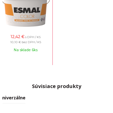
12,42
€
s DPH / KS
10,10 €
bez DPH / KS
Na sklade 6ks
Súvisiace produkty
Univerzálne