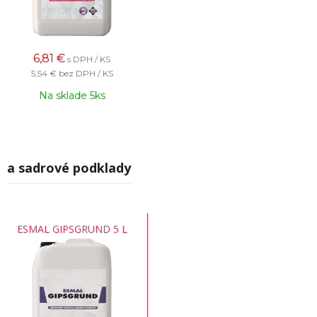
6,81
€
s DPH / KS
5,54 €
bez DPH / KS
Na sklade 5ks
Na sadrové podklady
ESMAL GIPSGRUND 5 L