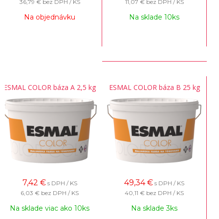
36,79 €
bez DPH / KS
11,07 €
bez DPH / KS
Na objednávku
Na sklade 10ks
ESMAL COLOR báza A 2,5 kg
ESMAL COLOR báza B 25 kg
7,42
€
49,34
€
s DPH / KS
s DPH / KS
6,03 €
bez DPH / KS
40,11 €
bez DPH / KS
Na sklade viac ako 10ks
Na sklade 3ks