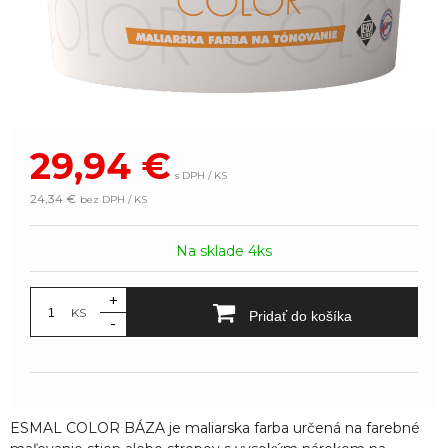
29,94
€
s DPH / KS
24,34 €
bez DPH / KS
Na sklade 4ks
+
KS
Pridať do košíka
-
ESMAL COLOR BÁZA je maliarska farba určená na farebné