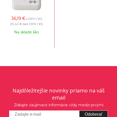
36,19
€
s DPH / KS
29,42 €
bez DPH / KS
Na sklade 6ks
Najdôležitejšie novinky priamo na váš
email
Získajte zaujímavé informácie vždy medzi prvými
Odoberať