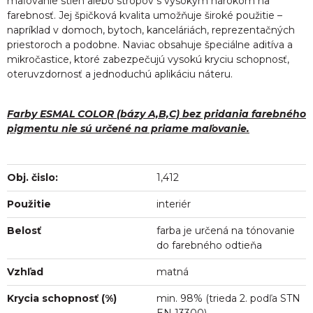
maľovanie stien alebo stropov s vysokým nárokom na
farebnosť. Jej špičková kvalita umožňuje široké použitie –
napríklad v domoch, bytoch, kanceláriách, reprezentačných
priestoroch a podobne. Naviac obsahuje špeciálne aditíva a
mikročastice, ktoré zabezpečujú vysokú kryciu schopnosť,
oteruvzdornosť a jednoduchú aplikáciu náteru.
Farby ESMAL COLOR (bázy A,B,C) bez pridania farebného
pigmentu nie sú určené na priame maľovanie.
Obj. čislo:
1,412
Použitie
interiér
Belosť
farba je určená na tónovanie
do farebného odtieňa
Vzhľad
matná
Krycia schopnosť (%)
min. 98% (trieda 2. podľa STN