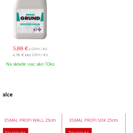
5,88
€
s DPH / KS
4,78 €
bez DPH / KS
Na sklade viac ako 10ks
Valce
ESMAL PROFI WALL 25cm
ESMAL PROFI SDK 25cm
Top ponuka
Top ponuka