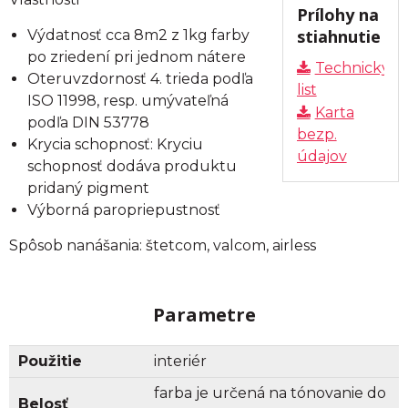
Prílohy na
stiahnutie
Výdatnosť cca 8m2 z 1kg farby
po zriedení pri jednom nátere
Technický
Oteruvzdornosť 4. trieda podľa
list
ISO 11998, resp. umývateľná
Karta
podľa DIN 53778
bezp.
Krycia schopnosť: Kryciu
údajov
schopnosť dodáva produktu
pridaný pigment
Výborná paropriepustnosť
Spôsob nanášania: štetcom, valcom, airless
Parametre
Použitie
interiér
farba je určená na tónovanie do
Belosť