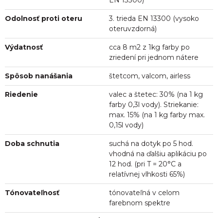
EN 13300)
Odolnosť proti oteru
3. trieda EN 13300 (vysoko
oteruvzdorná)
Výdatnosť
cca 8 m2 z 1kg farby po
zriedení pri jednom nátere
Spôsob nanášania
štetcom, valcom, airless
Riedenie
valec a štetec: 30% (na 1 kg
farby 0,3l vody). Striekanie:
max. 15% (na 1 kg farby max.
0,15l vody)
Doba schnutia
suchá na dotyk po 5 hod.
vhodná na ďalšiu aplikáciu po
12 hod. (pri T = 20°C a
relatívnej vlhkosti 65%)
Tónovateľnosť
tónovateľná v celom
farebnom spektre