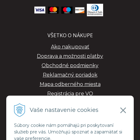
VŠETKO O NÁKUPE
Ako nakupovať
Doprava a možnosti platby
Obchodné podmienky
Reklamačný poriadok
Mapa odberného miesta
Registrácia pre VO
GDPR
Vaše nastavenie cookies
Súbory cookie nám pomáhajú pri poskytovaní
služieb pre vás. Umožňujú spoznať a zapamätať si
vaše preferencie.