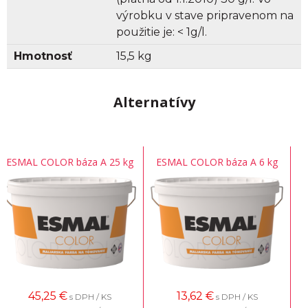
výrobku v stave pripravenom na
použitie je: < 1g/l.
Hmotnosť
15,5 kg
Alternatívy
ESMAL COLOR báza A 25 kg
ESMAL COLOR báza A 6 kg
45,25
€
13,62
€
s DPH / KS
s DPH / KS