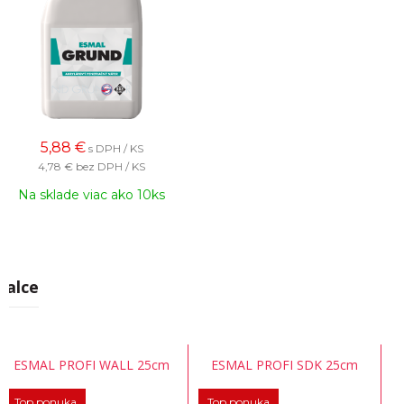
5,88
€
s DPH / KS
4,78 €
bez DPH / KS
Na sklade viac ako 10ks
Valce
ESMAL PROFI WALL 25cm
ESMAL PROFI SDK 25cm
Top ponuka
Top ponuka