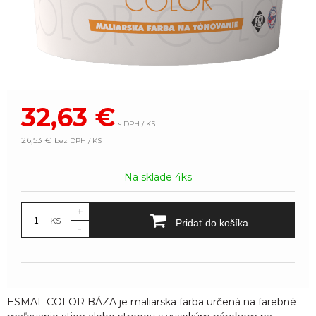
32,63
€
s DPH / KS
26,53 €
bez DPH / KS
Na sklade 4ks
+
KS
Pridať do košíka
-
ESMAL COLOR BÁZA je maliarska farba určená na farebné