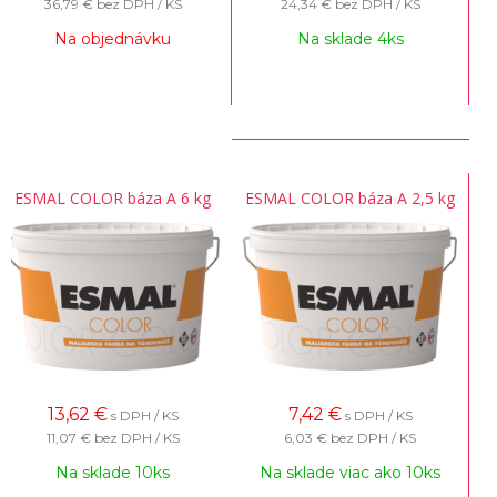
36,79 €
bez DPH / KS
24,34 €
bez DPH / KS
Na objednávku
Na sklade 4ks
ESMAL COLOR báza A 6 kg
ESMAL COLOR báza A 2,5 kg
13,62
€
7,42
€
s DPH / KS
s DPH / KS
11,07 €
bez DPH / KS
6,03 €
bez DPH / KS
Na sklade 10ks
Na sklade viac ako 10ks