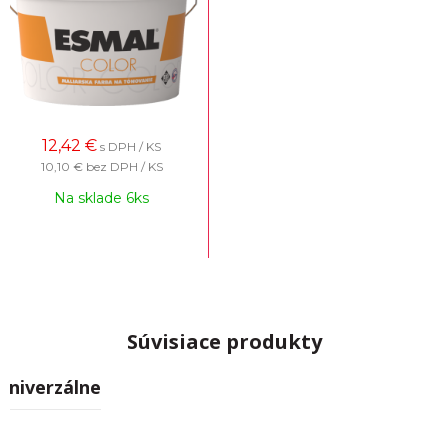
12,42
€
s DPH / KS
10,10 €
bez DPH / KS
Na sklade 6ks
Súvisiace produkty
Univerzálne