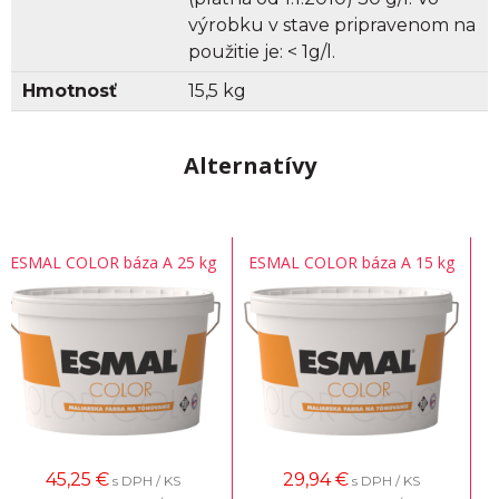
výrobku v stave pripravenom na
použitie je: < 1g/l.
Hmotnosť
15,5 kg
Alternatívy
ESMAL COLOR báza A 25 kg
ESMAL COLOR báza A 15 kg
45,25
€
29,94
€
s DPH / KS
s DPH / KS