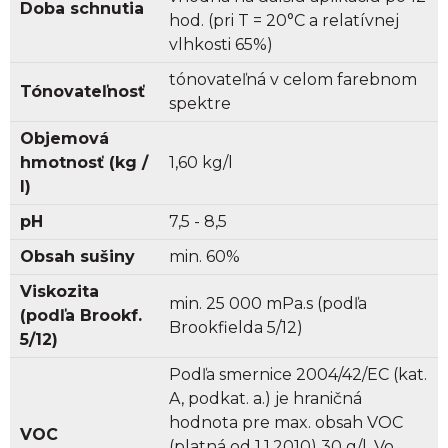
Doba schnutia
hod. (pri T = 20°C a relatívnej
vlhkosti 65%)
tónovateľná v celom farebnom
Tónovateľnosť
spektre
Objemová
hmotnosť (kg /
1,60 kg/l
l)
pH
7,5 - 8,5
Obsah sušiny
min. 60%
Viskozita
min. 25 000 mPa.s (podľa
(podľa Brookf.
Brookfielda 5/12)
5/12)
Podľa smernice 2004/42/EC (kat.
A, podkat. a.) je hraničná
hodnota pre max. obsah VOC
VOC
(platná od 1.1.2010) 30 g/l. Vo