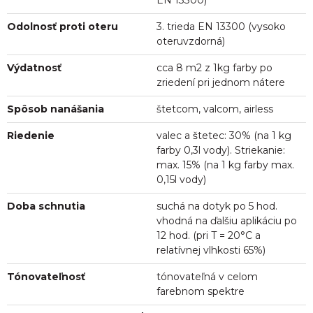
EN 13300)
Odolnosť proti oteru
3. trieda EN 13300 (vysoko
oteruvzdorná)
Výdatnosť
cca 8 m2 z 1kg farby po
zriedení pri jednom nátere
Spôsob nanášania
štetcom, valcom, airless
Riedenie
valec a štetec: 30% (na 1 kg
farby 0,3l vody). Striekanie:
max. 15% (na 1 kg farby max.
0,15l vody)
Doba schnutia
suchá na dotyk po 5 hod.
vhodná na ďalšiu aplikáciu po
12 hod. (pri T = 20°C a
relatívnej vlhkosti 65%)
Tónovateľnosť
tónovateľná v celom
farebnom spektre