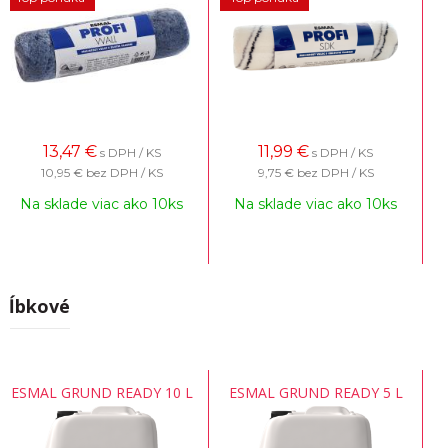
13,47
€
11,99
€
s DPH / KS
s DPH / KS
10,95 €
bez DPH / KS
9,75 €
bez DPH / KS
Na sklade viac ako 10ks
Na sklade viac ako 10ks
Hĺbkové
ESMAL GRUND READY 10 L
ESMAL GRUND READY 5 L