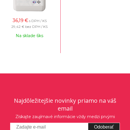
36,19
€
s DPH / KS
29,42 €
bez DPH / KS
Na sklade 6ks
Najdôležitejšie novinky priamo na váš
email
Získajte zaujímavé informácie vždy medzi prvými
Odoberať