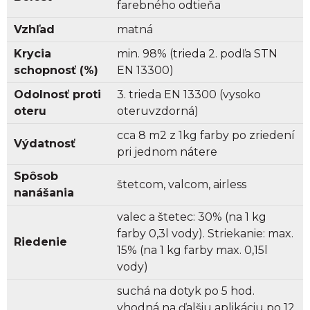
farebného odtieňa
Vzhľad
matná
Krycia
min. 98% (trieda 2. podľa STN
schopnosť (%)
EN 13300)
Odolnosť proti
3. trieda EN 13300 (vysoko
oteru
oteruvzdorná)
cca 8 m2 z 1kg farby po zriedení
Výdatnosť
pri jednom nátere
Spôsob
štetcom, valcom, airless
nanášania
valec a štetec: 30% (na 1 kg
farby 0,3l vody). Striekanie: max.
Riedenie
15% (na 1 kg farby max. 0,15l
vody)
suchá na dotyk po 5 hod.
vhodná na ďalšiu aplikáciu po 12