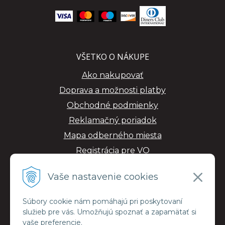
VŠETKO O NÁKUPE
Ako nakupovať
Doprava a možnosti platby
Obchodné podmienky
Reklamačný poriadok
Mapa odberného miesta
Registrácia pre VO
GDPR
Vaše nastavenie cookies
Súbory cookie nám pomáhajú pri poskytovaní
služieb pre vás. Umožňujú spoznať a zapamätať si
vaše preferencie.