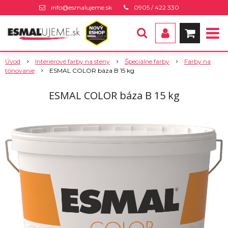
info@esmalujeme.sk
0905 / 422 330
Úvod
Interiérové farby na steny
Špeciálne farby
Farby na
tónovanie
ESMAL COLOR báza B 15 kg
ESMAL COLOR báza B 15 kg