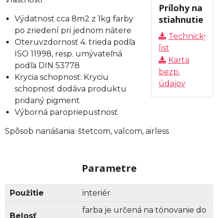
Prílohy na
stiahnutie
Výdatnosť cca 8m2 z 1kg farby
po zriedení pri jednom nátere
Technický
Oteruvzdornosť 4. trieda podľa
list
ISO 11998, resp. umývateľná
Karta
podľa DIN 53778
bezp.
Krycia schopnosť: Kryciu
údajov
schopnosť dodáva produktu
pridaný pigment
Výborná paropriepustnosť
Spôsob nanášania: štetcom, valcom, airless
Parametre
Použitie
interiér
farba je určená na tónovanie do
Belosť