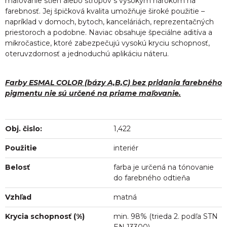
maľovanie stien alebo stropov s vysokým nárokom na
farebnosť. Jej špičková kvalita umožňuje široké použitie –
napríklad v domoch, bytoch, kanceláriách, reprezentačných
priestoroch a podobne. Naviac obsahuje špeciálne aditíva a
mikročastice, ktoré zabezpečujú vysokú kryciu schopnosť,
oteruvzdornosť a jednoduchú aplikáciu náteru.
Farby ESMAL COLOR (bázy A,B,C) bez pridania farebného
pigmentu nie sú určené na priame maľovanie.
Obj. čislo:
1,422
Použitie
interiér
Belosť
farba je určená na tónovanie
do farebného odtieňa
Vzhľad
matná
Krycia schopnosť (%)
min. 98% (trieda 2. podľa STN