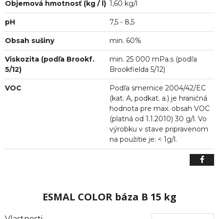
Objemová hmotnosť (kg / l)
1,60 kg/l
pH
7,5 - 8,5
Obsah sušiny
min. 60%
Viskozita (podľa Brookf.
min. 25 000 mPa.s (podľa
5/12)
Brookfielda 5/12)
VOC
Podľa smernice 2004/42/EC
(kat. A, podkat. a.) je hraničná
hodnota pre max. obsah VOC
(platná od 1.1.2010) 30 g/l. Vo
výrobku v stave pripravenom
na použitie je: < 1g/l.
ESMAL COLOR báza B 15 kg
Vlastnosti