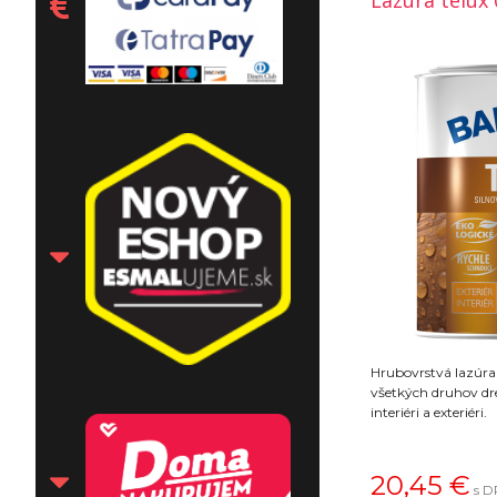
Lazura telux 
Hrubovrstvá lazúra
všetkých druhov dr
interiéri a exteriéri.
20,45
€
s D