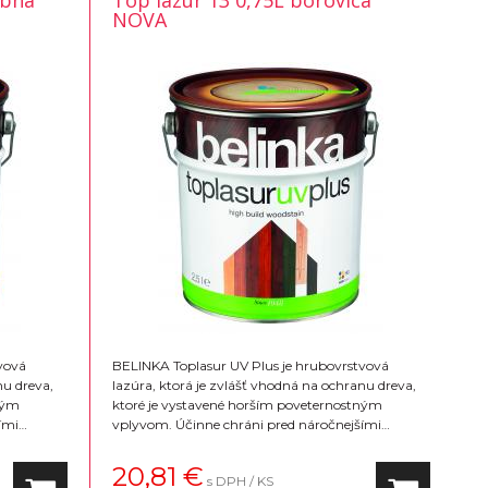
ebná
Top lazur 13 0,75L borovica
NOVA
vová
BELINKA Toplasur UV Plus je hrubovrstvová
nu dreva,
lazúra, ktorá je zvlášť vhodná na ochranu dreva,
ným
ktoré je vystavené horším poveternostným
ími
vplyvom. Účinne chráni pred náročnejšími
dný na
poveternostnými vplyvmi zvlášť je vhodný na
 lesklý.
okná a dvere. Konečný vzhľad povrchu je lesklý.
20,81
€
s DPH / KS
Na výber 16 farebných odtieňov