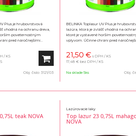
V Plus je hrubovrstvová
BELINKA Toplasur UV Plus je hrubovrst
lášť vhodná na ochranu dreva,
lazúra, ktorá je zvlášť vhodná na ochra
 horším poveternostným
ktoré je vystavené horším poveternost
ráni pred náročnejšími
vplyvom. Účinne chráni pred náročnejš
lyvmi zvlášť je vhodný na
poveternostnými vplyvmi zvlášť je vho
ný vzhľad povrchu je lesklý.
okná a dvere. Konečný vzhľad povrchu je
21,50
€
H / KS
s DPH / KS
ých odtieňov
Na výber 16 farebných odtieňov
KS
17,48 €
bez DPH / KS
Obj. čislo:
3121/03
Na sklade 5ks
Obj. či
Lazúrovacie laky
 0,75L teak NOVA
Top lazur 23 0,75L mahag
NOVA