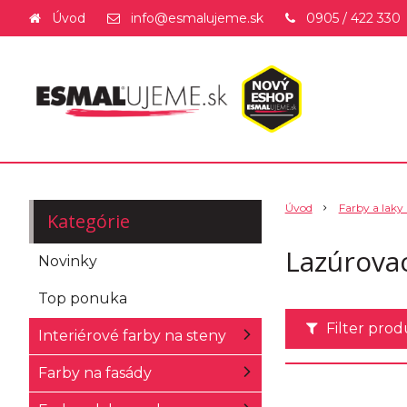
Úvod
info@esmalujeme.sk
0905 / 422 330
Úvod
Farby a laky
Kategórie
Lazúrovac
Novinky
Top ponuka
Filter pro
Interiérové farby na steny
Farby na fasády