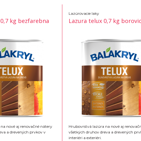
Lazúrovacie laky
 0,7 kg bezfarebna
Lazura telux 0,7 kg borovi
 na nové aj renovačné nátery
Hrubovrstvá lazúra na nové aj renovač
eva a drevených prvkov v
všetkých druhov dreva a drevených prv
interiéri a exteriéri.