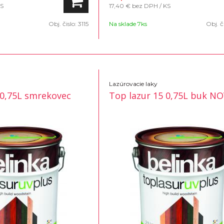
KS
17,40 €
bez DPH / KS
Obj. čislo:
3115
Na sklade 7ks
Obj. č
Lazúrovacie laky
 0,75L smrekovec
Top lazur 15 0,75L buk N