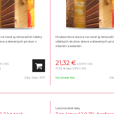
 na nové aj renovačné nátery
Hrubovrstvá lazúra na nové aj renovač
eva a drevených prvkov v
všetkých druhov dreva a drevených prv
interiéri a exteriéri.
21,32
€
H / KS
s DPH / KS
S
17,33 €
bez DPH / KS
Obj. čislo:
3117
Na sklade 6ks
Obj
Lazúrovacie laky