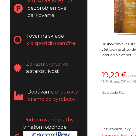
VÝDAJNÉ MIESTO
bezproblémové
parkovanie
Tovar na sklade
k dispozícii okamžite.
Hrubovrstvá lazúra
všetkých druhov dr
interiéri a exteriéri.
Zákaznícky servis
a starostlivosť
19,20
€
s DP
15,61 €
bez DPH / K
Dodávame
produkty
Na sklade 3ks
priamo od výrobcov
Podporované platby
v našom obchode
Lazúrovacie laky