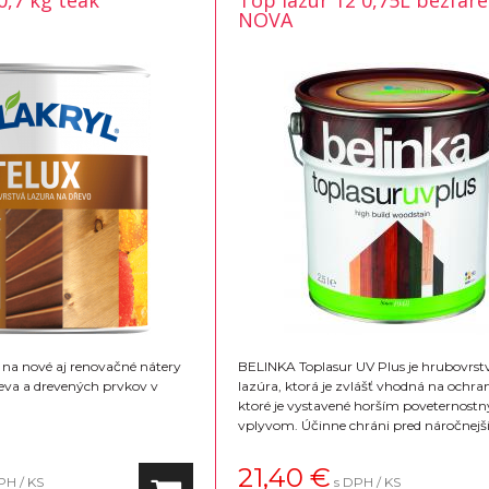
0,7 kg teak
Top lazur 12 0,75L bezfar
NOVA
 na nové aj renovačné nátery
BELINKA Toplasur UV Plus je hrubovrst
eva a drevených prvkov v
lazúra, ktorá je zvlášť vhodná na ochra
ktoré je vystavené horším poveternost
vplyvom. Účinne chráni pred náročnejš
poveternostnými vplyvmi zvlášť je vho
okná a dvere. Konečný vzhľad povrchu je
21,40
€
PH / KS
s DPH / KS
Na výber 16 farebných odtieňov