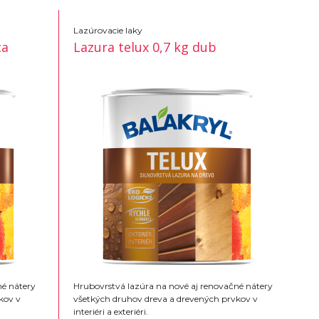
Lazúrovacie laky
ca
Lazura telux 0,7 kg dub
né nátery
Hrubovrstvá lazúra na nové aj renovačné nátery
kov v
všetkých druhov dreva a drevených prvkov v
interiéri a exteriéri.