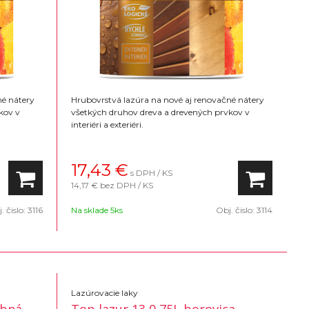
né nátery
Hrubovrstvá lazúra na nové aj renovačné nátery
kov v
všetkých druhov dreva a drevených prvkov v
interiéri a exteriéri.
17,43
€
s DPH / KS
14,17 €
bez DPH / KS
. čislo:
3116
Na sklade 5ks
Obj. čislo:
3114
Lazúrovacie laky