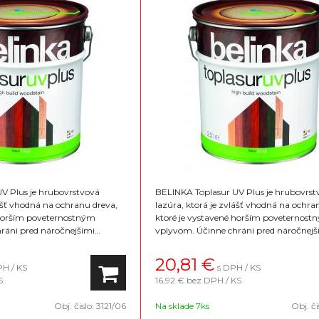
V Plus je hrubovrstvová
BELINKA Toplasur UV Plus je hrubovrst
lášť vhodná na ochranu dreva,
lazúra, ktorá je zvlášť vhodná na ochra
 horším poveternostným
ktoré je vystavené horším poveternost
ráni pred náročnejšími
vplyvom. Účinne chráni pred náročnejš
lyvmi zvlášť je vhodný na
poveternostnými vplyvmi zvlášť je vho
ný vzhľad povrchu je lesklý.
okná a dvere. Konečný vzhľad povrchu je
20,81
€
PH / KS
s DPH / KS
ých odtieňov
Na výber 16 farebných odtieňov
S
16,92 €
bez DPH / KS
Obj. čislo:
3121/06
Na sklade 7ks
Obj. či