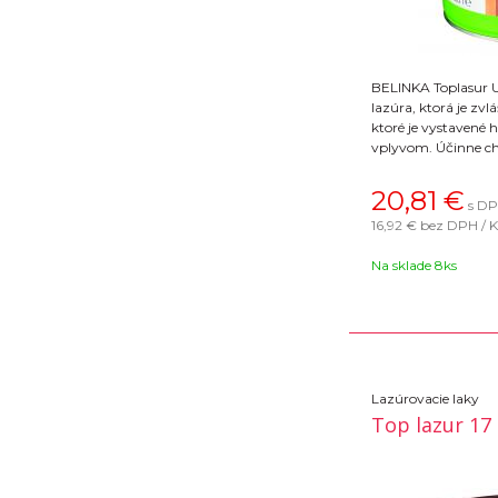
BELINKA Toplasur U
lazúra, ktorá je zv
ktoré je vystavené
vplyvom. Účinne ch
poveternostnými vp
okná a dvere. Koneč
20,81
€
s DP
Na výber 16 farebn
16,92 €
bez DPH / 
Na sklade 8ks
Lazúrovacie laky
Top lazur 17