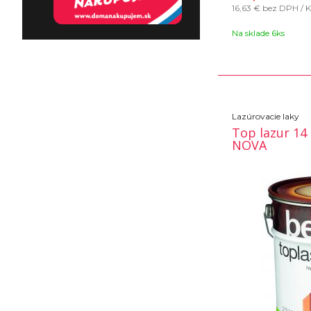
16,63 €
bez DPH / 
Na sklade 6ks
Lazúrovacie laky
Top lazur 14
NOVA