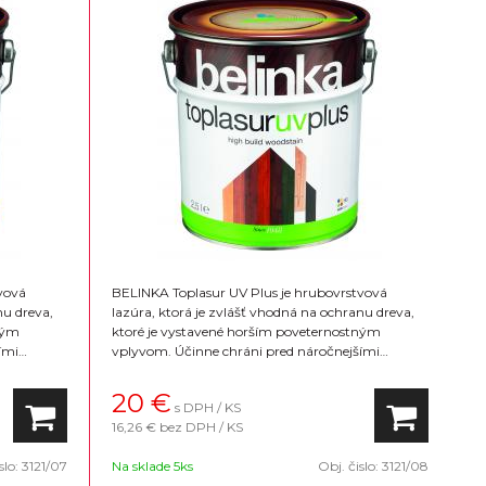
vová
BELINKA Toplasur UV Plus je hrubovrstvová
nu dreva,
lazúra, ktorá je zvlášť vhodná na ochranu dreva,
ným
ktoré je vystavené horším poveternostným
ími
vplyvom. Účinne chráni pred náročnejšími
dný na
poveternostnými vplyvmi zvlášť je vhodný na
 lesklý.
okná a dvere. Konečný vzhľad povrchu je lesklý.
20
€
s DPH / KS
Na výber 16 farebných odtieňov
16,26 €
bez DPH / KS
slo:
3121/07
Na sklade 5ks
Obj. čislo:
3121/08