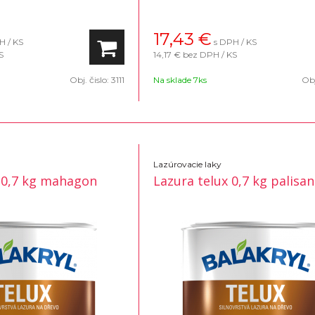
17,43
€
H / KS
s DPH / KS
S
14,17 €
bez DPH / KS
Obj. čislo:
3111
Na sklade 7ks
Obj
Lazúrovacie laky
 0,7 kg mahagon
Lazura telux 0,7 kg palisa