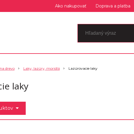
Ako nakupovať
Doprava a platba
 na drevo
Laky, lazúry, moridlá
Lazúrovacie laky
ie laky
duktov