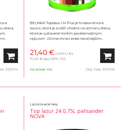
vová
BELINKA Toplasur UV Plus je hrubovrstvová
nu dreva,
lazúra, ktorá je zvlášť vhodná na ochranu dreva,
ným
ktoré je vystavené horším poveternostným
ími
vplyvom. Účinne chráni pred náročnejšími
dný na
poveternostnými vplyvmi zvlášť je vhodný na
 lesklý.
okná a dvere. Konečný vzhľad povrchu je lesklý.
21,40
€
s DPH / KS
Na výber 16 farebných odtieňov
17,40 €
bez DPH / KS
slo:
3121/04
Na sklade 4ks
Obj. čislo:
3121/05
Lazúrovacie laky
on
Top lazur 24 0,75L palisander
NOVA