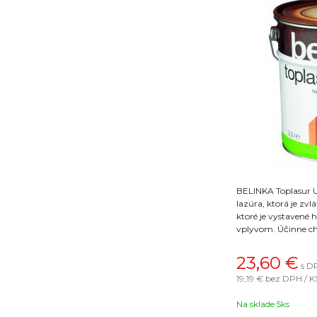
BELINKA Toplasur U
lazúra, ktorá je zv
ktoré je vystavené
vplyvom. Účinne ch
poveternostnými vp
okná a dvere. Koneč
23,60
€
s D
Na výber 16 farebn
19,19 €
bez DPH / K
Na sklade 5ks