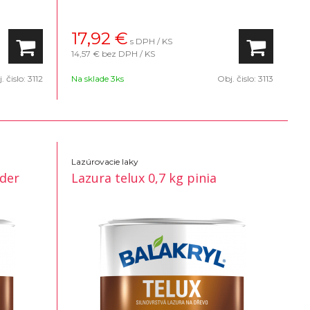
17,92
€
s DPH / KS
14,57 €
bez DPH / KS
. čislo:
3112
Na sklade 3ks
Obj. čislo:
3113
Lazúrovacie laky
nder
Lazura telux 0,7 kg pinia