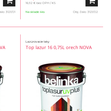
16,92 €
bez DPH / KS
islo:
3121/01
Na sklade 4ks
Obj. čislo:
3121/02
Lazúrovacie laky
OVA
Top lazur 16 0,75L orech NOVA