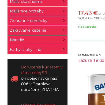
Maliarska chémia
Maliarske potreby
17,43
€
s DP
14,17 €
bez DPH / K
Ochranné pomôcky
Na sklade 5ks
Zakrývanie, čistenie
Náradie
Farby a laky - iné
Lazúrovacie laky
Lazura Telux
Doručenie kuriérom v
rámci celej SR
pri objednávke nad
60€ v Bratislave
doručenie ZDARMA