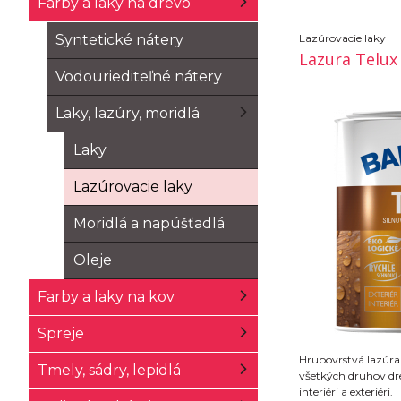
Farby a laky na drevo
Syntetické nátery
Lazúrovacie laky
Lazura Telux
Vodouriediteľné nátery
Laky, lazúry, moridlá
Laky
Lazúrovacie laky
Moridlá a napúšťadlá
Oleje
Farby a laky na kov
Spreje
Hrubovrstvá lazúra
Tmely, sádry, lepidlá
všetkých druhov dr
interiéri a exteriéri.