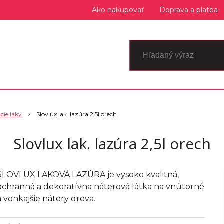
Ako nakupovať
Doprava a platba
cie laky
Slovlux lak. lazúra 2,5l orech
Slovlux lak. lazúra 2,5l orech
SLOVLUX LAKOVÁ LAZÚRA je vysoko kvalitná,
ochranná a dekoratívna náterová látka na vnútorné
a vonkajšie nátery dreva.