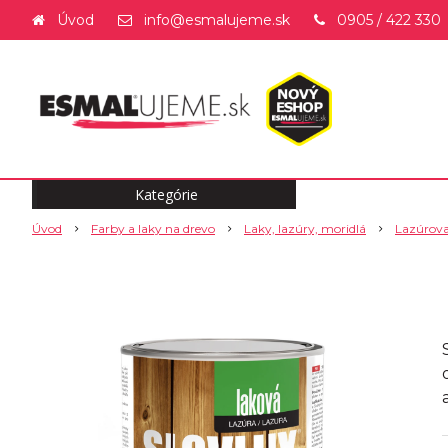
Úvod
info@esmalujeme.sk
0905 / 422 330
Kategórie
Úvod
Farby a laky na drevo
Laky, lazúry, moridlá
Lazúrova