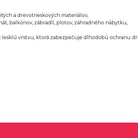
itých a drevotrieskových materiálov,
chát, balkónov, zábradlí, plotov, záhradného nábytku,
ž lesklú vrstvu, ktorá zabezpečuje dlhodobú ochranu dr