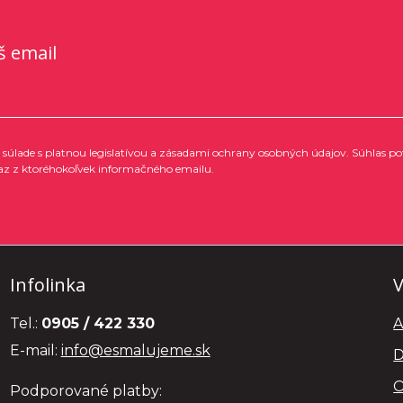
š email
súlade s platnou legislatívou a zásadami ochrany osobných údajov. Súhlas po
az z ktoréhokoľvek informačného emailu.
Infolinka
V
Tel.:
0905 / 422 330
A
E-mail:
info@esmalujeme.sk
D
O
Podporované platby: