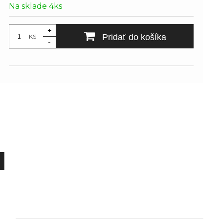
Na sklade 4ks
+
Pridať do košíka
KS
-