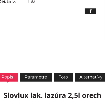
Obj. čislo:
1183
Popis
Parametre
Foto
Alternatívy
Slovlux lak. lazúra 2,5l orech