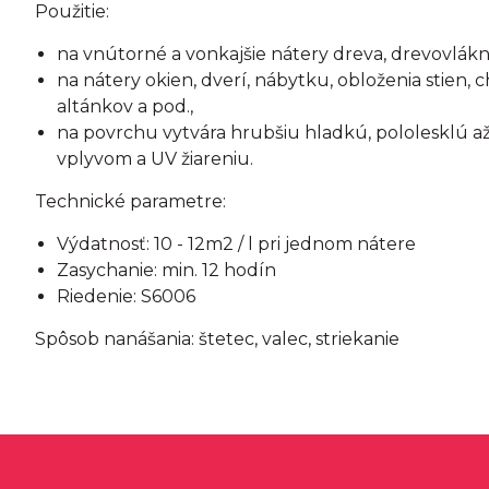
Použitie:
na vnútorné a vonkajšie nátery dreva, drevovlákn
na nátery okien, dverí, nábytku, obloženia stien, 
altánkov a pod.,
na povrchu vytvára hrubšiu hladkú, pololesklú a
vplyvom a UV žiareniu.
Technické parametre:
Výdatnosť: 10 - 12m2 / l pri jednom nátere
Zasychanie: min. 12 hodín
Riedenie: S6006
Spôsob nanášania: štetec, valec, striekanie