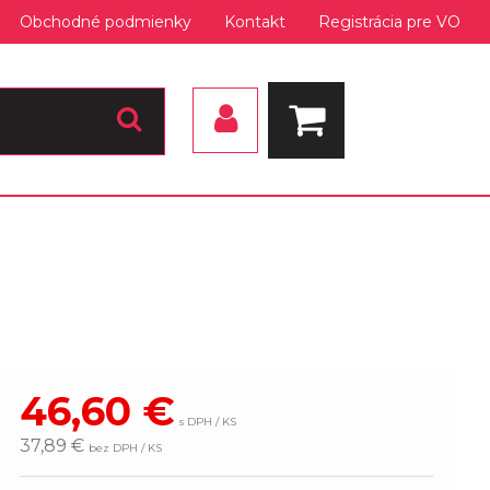
Obchodné podmienky
Kontakt
Registrácia pre VO
46,60
€
s DPH / KS
37,89 €
bez DPH / KS