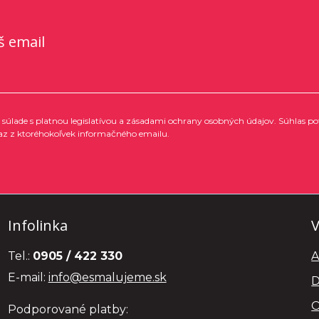
š email
súlade s platnou legislatívou a zásadami ochrany osobných údajov. Súhlas po
az z ktoréhokoľvek informačného emailu.
Infolinka
V
Tel.:
0905 / 422 330
A
E-mail:
info@esmalujeme.sk
D
O
Podporované platby: