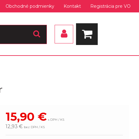
Obchodné podmienky
Kontakt
Registrácia pre VO
r
15,90
€
s DPH / KS
12,93 €
bez DPH / KS