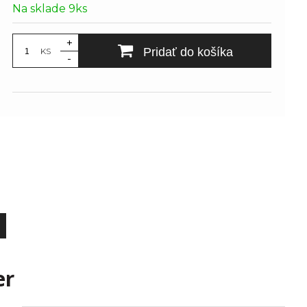
Na sklade 9ks
+
Pridať do košíka
KS
-
er