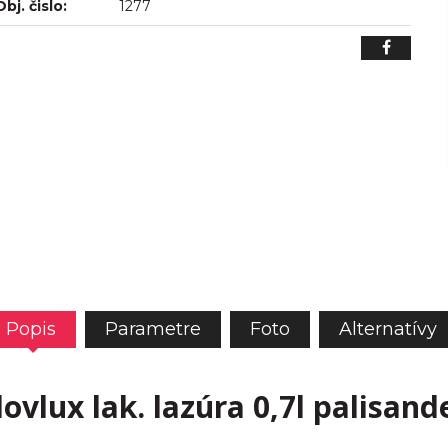
Obj. čislo:
1277
Popis
Parametre
Foto
Alternatívy
lovlux lak. lazúra 0,7l palisand