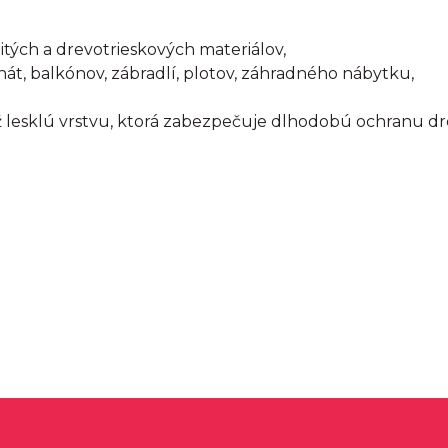
itých a drevotrieskových materiálov,
chát, balkónov, zábradlí, plotov, záhradného nábytku,
ž lesklú vrstvu, ktorá zabezpečuje dlhodobú ochranu dr