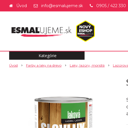
Úvod
info@esmalujeme.sk
0905 / 422 330
Kategórie
Úvod
Farby a laky na drevo
Laky, lazúry, moridlá
Lazúrova