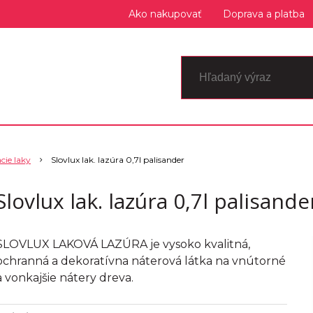
Ako nakupovať
Doprava a platba
cie laky
Slovlux lak. lazúra 0,7l palisander
Slovlux lak. lazúra 0,7l palisande
SLOVLUX LAKOVÁ LAZÚRA je vysoko kvalitná,
ochranná a dekoratívna náterová látka na vnútorné
a vonkajšie nátery dreva.