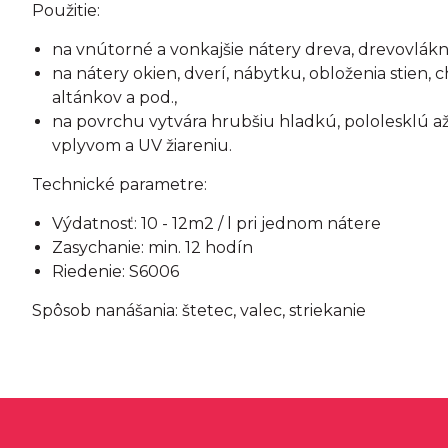
Použitie:
na vnútorné a vonkajšie nátery dreva, drevovlákn
na nátery okien, dverí, nábytku, obloženia stien, 
altánkov a pod.,
na povrchu vytvára hrubšiu hladkú, pololesklú a
vplyvom a UV žiareniu.
Technické parametre:
Výdatnosť: 10 - 12m2 / l pri jednom nátere
Zasychanie: min. 12 hodín
Riedenie: S6006
Spôsob nanášania: štetec, valec, striekanie