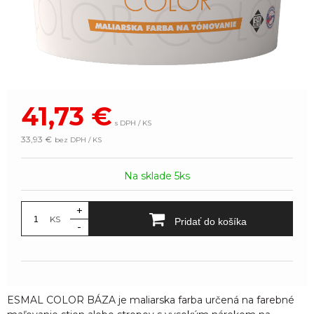
41,73
€
s DPH / KS
33,93 €
bez DPH / KS
Na sklade 5ks
+
KS
Pridať do košíka
-
ESMAL COLOR BÁZA je maliarska farba určená na farebné