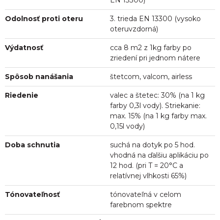
EN 13300)
Odolnosť proti oteru
3. trieda EN 13300 (vysoko
oteruvzdorná)
Výdatnosť
cca 8 m2 z 1kg farby po
zriedení pri jednom nátere
Spôsob nanášania
štetcom, valcom, airless
Riedenie
valec a štetec: 30% (na 1 kg
farby 0,3l vody). Striekanie:
max. 15% (na 1 kg farby max.
0,15l vody)
Doba schnutia
suchá na dotyk po 5 hod.
vhodná na ďalšiu aplikáciu po
12 hod. (pri T = 20°C a
relatívnej vlhkosti 65%)
Tónovateľnosť
tónovateľná v celom
farebnom spektre