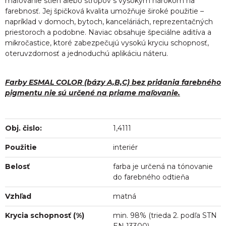
maľovanie stien alebo stropov s vysokým nárokom na
farebnosť. Jej špičková kvalita umožňuje široké použitie –
napríklad v domoch, bytoch, kanceláriách, reprezentačných
priestoroch a podobne. Naviac obsahuje špeciálne aditíva a
mikročastice, ktoré zabezpečujú vysokú kryciu schopnosť,
oteruvzdornosť a jednoduchú aplikáciu náteru.
Farby ESMAL COLOR (bázy A,B,C) bez pridania farebného
pigmentu nie sú určené na priame maľovanie.
Obj. čislo:
1,4111
Použitie
interiér
Belosť
farba je určená na tónovanie
do farebného odtieňa
Vzhľad
matná
Krycia schopnosť (%)
min. 98% (trieda 2. podľa STN