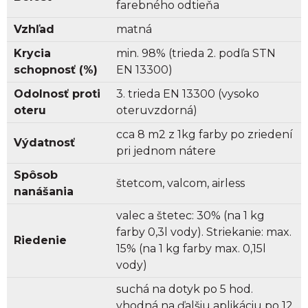
farebného odtieňa
Vzhľad
matná
Krycia
min. 98% (trieda 2. podľa STN
schopnosť (%)
EN 13300)
Odolnosť proti
3. trieda EN 13300 (vysoko
oteru
oteruvzdorná)
cca 8 m2 z 1kg farby po zriedení
Výdatnosť
pri jednom nátere
Spôsob
štetcom, valcom, airless
nanášania
valec a štetec: 30% (na 1 kg
farby 0,3l vody). Striekanie: max.
Riedenie
15% (na 1 kg farby max. 0,15l
vody)
suchá na dotyk po 5 hod.
vhodná na ďalšiu aplikáciu po 12