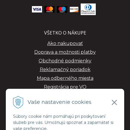
VŠETKO O NÁKUPE
Ako nakupovať
Doprava a možnosti platby
Obchodné podmienky
Reklamačný poriadok
Mapa odberného miesta
Registrácia pre VO
GDPR
Vaše nastavenie cookies
Súbory cookie nám pomáhajú pri poskytovaní
služieb pre vás. Umožňujú spoznať a zapamätať si
vaše preferencie.