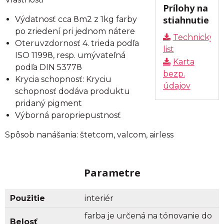
Prílohy na
stiahnutie
Výdatnosť cca 8m2 z 1kg farby
po zriedení pri jednom nátere
Technický
Oteruvzdornosť 4. trieda podľa
list
ISO 11998, resp. umývateľná
Karta
podľa DIN 53778
bezp.
Krycia schopnosť: Kryciu
údajov
schopnosť dodáva produktu
pridaný pigment
Výborná paropriepustnosť
Spôsob nanášania: štetcom, valcom, airless
Parametre
Použitie
interiér
farba je určená na tónovanie do
Belosť