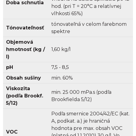
Doba schnutia
hod. (pri T = 20°C a relatívnej
vlhkosti 65%)
tónovateľná v celom farebnom
Tónovateľnosť
spektre
Objemová
hmotnosť (kg /
1,60 kg/l
l)
pH
7,5 - 8,5
Obsah sušiny
min. 60%
Viskozita
min. 25 000 mPa.s (podľa
(podľa Brookf.
Brookfielda 5/12)
5/12)
Podľa smernice 2004/42/EC (kat.
A, podkat. a.) je hraničná
hodnota pre max. obsah VOC
VOC
(platná od 1.1.2010) 30 g/l. Vo