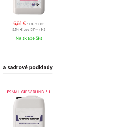
6,81
€
s DPH / KS
5,54 €
bez DPH / KS
Na sklade 5ks
Na sadrové podklady
ESMAL GIPSGRUND 5 L