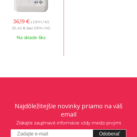
36,19
€
s DPH / KS
29,42 €
bez DPH / KS
Na sklade 6ks
Najdôležitejšie novinky priamo na váš
email
Získajte zaujímavé informácie vždy medzi prvými
Odoberať