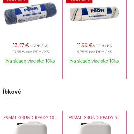
13,47
€
11,99
€
s DPH / KS
s DPH / KS
10,95 €
bez DPH / KS
9,75 €
bez DPH / KS
Na sklade viac ako 10ks
Na sklade viac ako 10ks
Hĺbkové
ESMAL GRUND READY 10 L
ESMAL GRUND READY 5 L