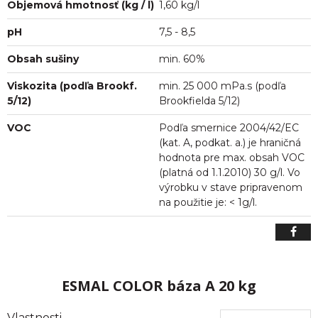
Objemová hmotnosť (kg / l)
1,60 kg/l
pH
7,5 - 8,5
Obsah sušiny
min. 60%
Viskozita (podľa Brookf.
min. 25 000 mPa.s (podľa
5/12)
Brookfielda 5/12)
VOC
Podľa smernice 2004/42/EC
(kat. A, podkat. a.) je hraničná
hodnota pre max. obsah VOC
(platná od 1.1.2010) 30 g/l. Vo
výrobku v stave pripravenom
na použitie je: < 1g/l.
ESMAL COLOR báza A 20 kg
Vlastnosti