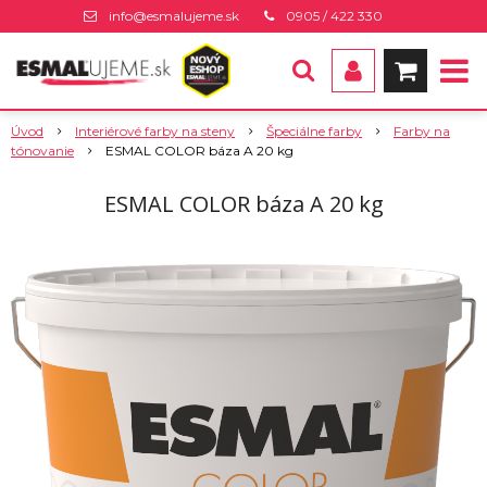
info@esmalujeme.sk
0905 / 422 330
Úvod
Interiérové farby na steny
Špeciálne farby
Farby na
tónovanie
ESMAL COLOR báza A 20 kg
ESMAL COLOR báza A 20 kg