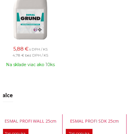
5,88
€
s DPH / KS
4,78 €
bez DPH / KS
Na sklade viac ako 10ks
Valce
ESMAL PROFI WALL 25cm
ESMAL PROFI SDK 25cm
Top ponuka
Top ponuka