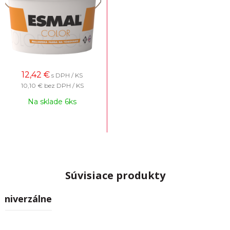
12,42
€
s DPH / KS
10,10 €
bez DPH / KS
Na sklade 6ks
Súvisiace produkty
Univerzálne