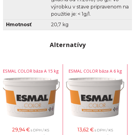
výrobku v stave pripravenom na
použitie je: < 1g/l.
Hmotnosť
20,7 kg
Alternatívy
ESMAL COLOR báza A 15 kg
ESMAL COLOR báza A 6 kg
29,94
€
13,62
€
s DPH / KS
s DPH / KS