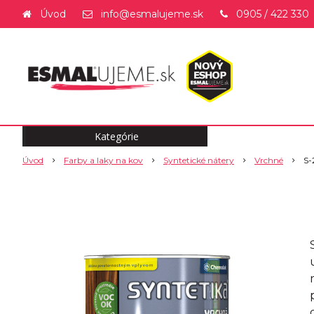
Úvod
info@esmalujeme.sk
0905 / 422 330
Kategórie
Úvod
Farby a laky na kov
Syntetické nátery
Vrchné
S-