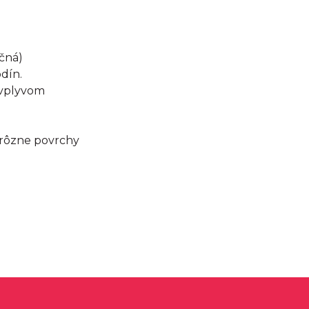
ačná)
odín.
 vplyvom
a rôzne povrchy