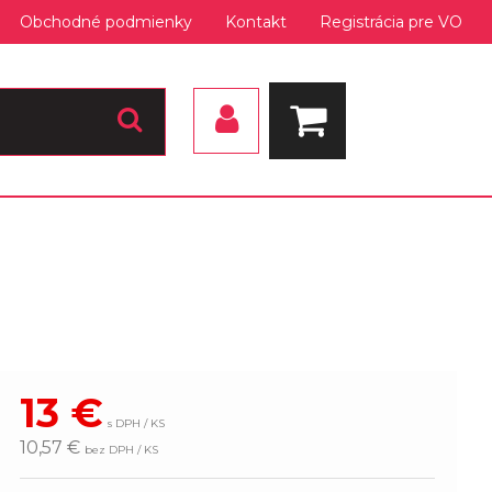
Obchodné podmienky
Kontakt
Registrácia pre VO
13
€
s DPH / KS
10,57 €
bez DPH / KS