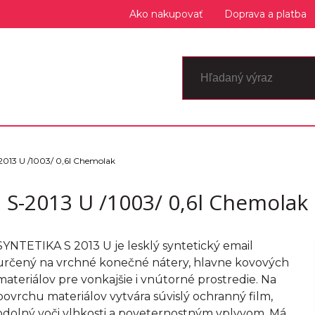
Ako nakupovať
Doprava a platba
2013 U /1003/ 0,6l Chemolak
S-2013 U /1003/ 0,6l Chemolak
SYNTETIKA S 2013 U je lesklý syntetický email
určený na vrchné konečné nátery, hlavne kovových
materiálov pre vonkajšie i vnútorné prostredie. Na
povrchu materiálov vytvára súvislý ochranný film,
odolný voči vlhkosti a poveternostným vplyvom. Má