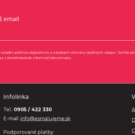
š email
súlade s platnou legislatívou a zásadami ochrany osobných údajov. Súhlas po
az z ktoréhokoľvek informačného emailu.
Infolinka
V
Tel.:
0905 / 422 330
A
E-mail:
info@esmalujeme.sk
D
O
Podporované platby: