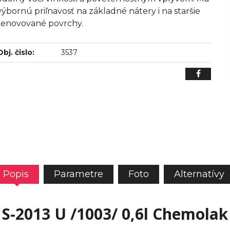
výbornú priľnavosť na základné nátery i na staršie
renovované povrchy.
Obj. čislo:
3537
Popis
Parametre
Foto
Alternatívy
S-2013 U /1003/ 0,6l Chemolak