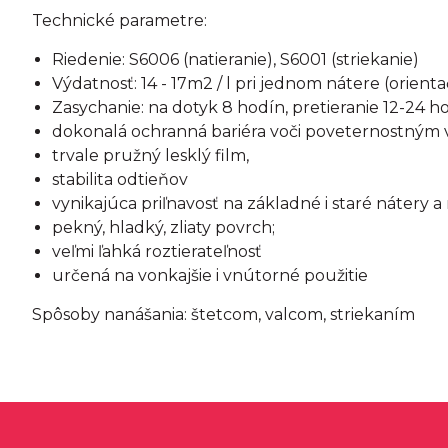
Technické parametre:
Riedenie: S6006 (natieranie), S6001 (striekanie)
Výdatnosť: 14 - 17m2 / l pri jednom nátere (orient
Zasychanie: na dotyk 8 hodín, pretieranie 12-24 h
dokonalá ochranná bariéra voči poveternostným
trvale pružný lesklý film,
stabilita odtieňov
vynikajúca priľnavosť na základné i staré nátery 
pekný, hladký, zliaty povrch;
veľmi ľahká roztierateľnosť
určená na vonkajšie i vnútorné použitie
Spôsoby nanášania: štetcom, valcom, striekaním