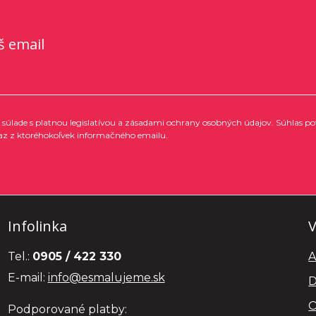
š email
súlade s platnou legislatívou a zásadami ochrany osobných údajov. Súhlas po
az z ktoréhokoľvek informačného emailu.
Infolinka
V
Tel.:
0905 / 422 330
A
E-mail:
info@esmalujeme.sk
D
O
Podporované platby: