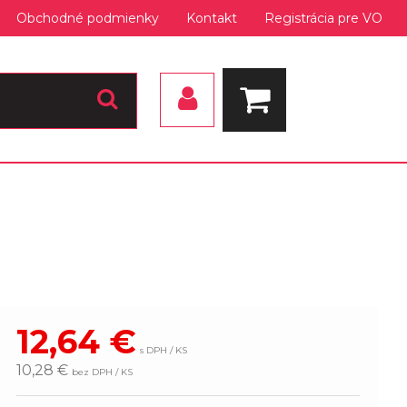
Obchodné podmienky
Kontakt
Registrácia pre VO
12,64
€
s DPH / KS
10,28 €
bez DPH / KS