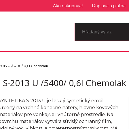
Ako nakupovať
Doprava a platba
2013 U /5400/ 0,6l Chemolak
S-2013 U /5400/ 0,6l Chemolak
SYNTETIKA S 2013 U je lesklý syntetický email
určený na vrchné konečné nátery, hlavne kovových
materiálov pre vonkajšie i vnútorné prostredie. Na
povrchu materiálov vytvára súvislý ochranný film,
odolný voči vlhkosti a poveternostným vplyvom. Má