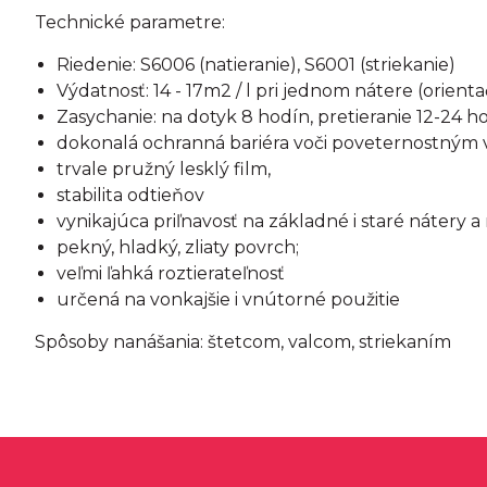
Technické parametre:
Riedenie: S6006 (natieranie), S6001 (striekanie)
Výdatnosť: 14 - 17m2 / l pri jednom nátere (orient
Zasychanie: na dotyk 8 hodín, pretieranie 12-24 h
dokonalá ochranná bariéra voči poveternostným
trvale pružný lesklý film,
stabilita odtieňov
vynikajúca priľnavosť na základné i staré nátery 
pekný, hladký, zliaty povrch;
veľmi ľahká roztierateľnosť
určená na vonkajšie i vnútorné použitie
Spôsoby nanášania: štetcom, valcom, striekaním