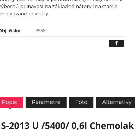
výbornú priľnavosť na základné nátery i na staršie
renovované povrchy.
Obj. čislo:
3566
Popis
Parametre
Foto
Alternatívy
S-2013 U /5400/ 0,6l Chemolak