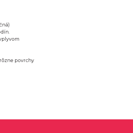
ačná)
odín.
 vplyvom
a rôzne povrchy