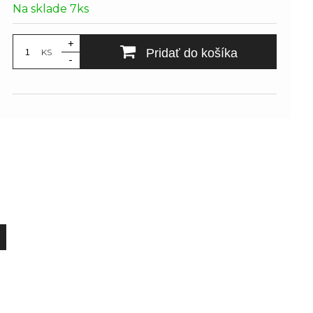
Na sklade 7ks
+
Pridať do košíka
KS
-