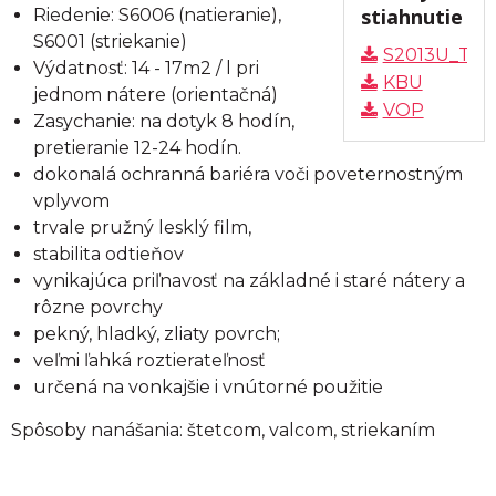
stiahnutie
Riedenie: S6006 (natieranie),
S6001 (striekanie)
S2013U_TL
Výdatnosť: 14 - 17m2 / l pri
KBU
jednom nátere (orientačná)
VOP
Zasychanie: na dotyk 8 hodín,
pretieranie 12-24 hodín.
dokonalá ochranná bariéra voči poveternostným
vplyvom
trvale pružný lesklý film,
stabilita odtieňov
vynikajúca priľnavosť na základné i staré nátery a
rôzne povrchy
pekný, hladký, zliaty povrch;
veľmi ľahká roztierateľnosť
určená na vonkajšie i vnútorné použitie
Spôsoby nanášania: štetcom, valcom, striekaním