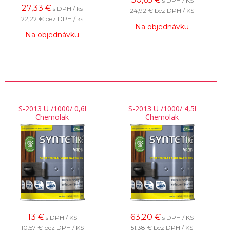
s DPH / KS
27,33
€
s DPH / ks
24,92 €
bez DPH / KS
22,22 €
bez DPH / ks
Na objednávku
Na objednávku
S-2013 U /1000/ 0,6l
S-2013 U /1000/ 4,5l
Chemolak
Chemolak
13
€
63,20
€
s DPH / KS
s DPH / KS
10,57 €
bez DPH / KS
51,38 €
bez DPH / KS