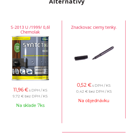
Alternatívy
S-2013 U /1999/ 0,6l
Znackovac cierny tenky.
Chemolak
0,52
€
s DPH / KS
11,96
€
s DPH / KS
0,42 €
bez DPH / KS
9,72 €
bez DPH / KS
Na objednávku
Na sklade 7ks