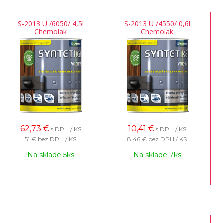
S-2013 U /6050/ 4,5l
S-2013 U /4550/ 0,6l
Chemolak
Chemolak
62,73
€
10,41
€
s DPH / KS
s DPH / KS
51 €
bez DPH / KS
8,46 €
bez DPH / KS
Na sklade 5ks
Na sklade 7ks