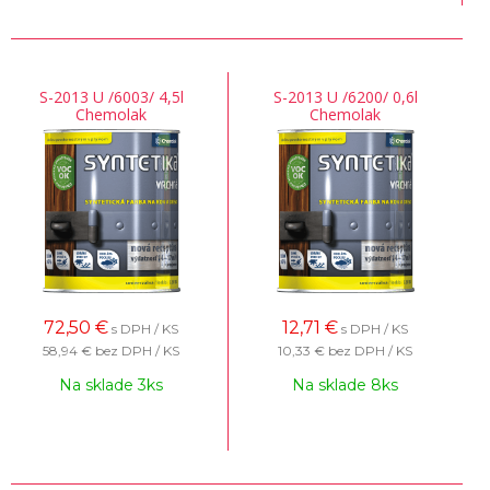
S-2013 U /6003/ 4,5l
S-2013 U /6200/ 0,6l
Chemolak
Chemolak
72,50
€
12,71
€
s DPH / KS
s DPH / KS
58,94 €
bez DPH / KS
10,33 €
bez DPH / KS
Na sklade 3ks
Na sklade 8ks