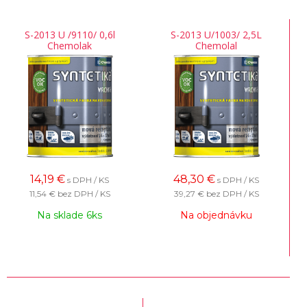
S-2013 U /9110/ 0,6l
S-2013 U/1003/ 2,5L
Chemolak
Chemolal
14,19
€
48,30
€
s DPH / KS
s DPH / KS
11,54 €
bez DPH / KS
39,27 €
bez DPH / KS
Na sklade 6ks
Na objednávku