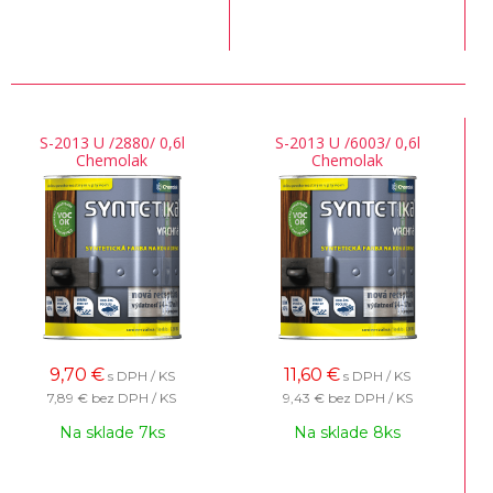
S-2013 U /2880/ 0,6l
S-2013 U /6003/ 0,6l
Chemolak
Chemolak
9,70
€
11,60
€
s DPH / KS
s DPH / KS
7,89 €
bez DPH / KS
9,43 €
bez DPH / KS
Na sklade 7ks
Na sklade 8ks