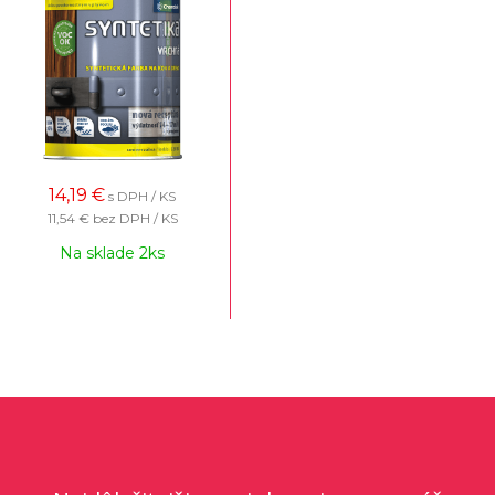
14,19
€
s DPH / KS
11,54 €
bez DPH / KS
Na sklade 2ks