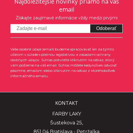
Najdôležitejšie novinky priamo na váš
email
Získajte zaujímavé informácie vždy medzi prvými
Odoberať
Vaše osobné údaje (email) budeme spracovávať len za týmto
účelom v súlade s platnou legislatívou a zásadami ochrany
osobných údajov. Súhlas potvrdíte kliknutím na odkaz, ktorý
vám pošleme na váš email. Súhlas môžete kedykoľvek odvolať
písomne, emailom alebo kliknutím na odkaz z ktoréhokoľvek
informačného emailu.
KONTAKT
FARBY LAKY
Šustekova 25,
851 04 Bratislava - Petržalka