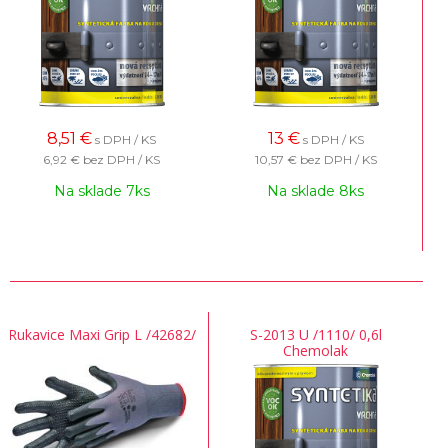
8,51
€
13
€
s DPH / KS
s DPH / KS
6,92 €
bez DPH / KS
10,57 €
bez DPH / KS
Na sklade 7ks
Na sklade 8ks
Rukavice Maxi Grip L /42682/
S-2013 U /1110/ 0,6l
Chemolak