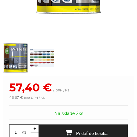
57,40
€
s DPH / KS
46,67 €
bez DPH / KS
Na sklade 2ks
+
KS
Pridať do košíka
-