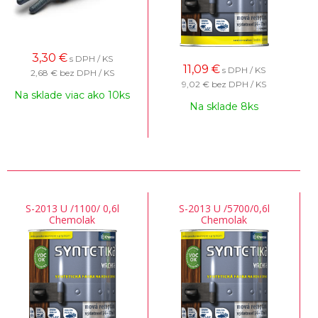
3,30
€
s DPH / KS
11,09
€
s DPH / KS
2,68 €
bez DPH / KS
9,02 €
bez DPH / KS
Na sklade viac ako 10ks
Na sklade 8ks
S-2013 U /1100/ 0,6l
S-2013 U /5700/0,6l
Chemolak
Chemolak