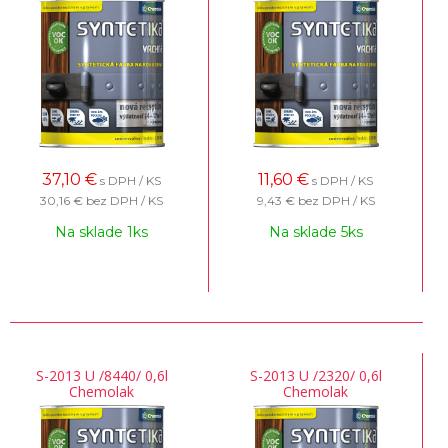
37,10
€
11,60
€
s DPH / KS
s DPH / KS
30,16 €
bez DPH / KS
9,43 €
bez DPH / KS
Na sklade 1ks
Na sklade 5ks
S-2013 U /8440/ 0,6l
S-2013 U /2320/ 0,6l
Chemolak
Chemolak