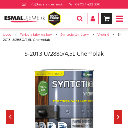
info@esmalujeme.sk
0905 / 422 330
Úvod
Farby a laky na kov
Syntetické nátery
Vrchné
S-
2013 U/2880/4,5L Chemolak
S-2013 U/2880/4,5L Chemolak