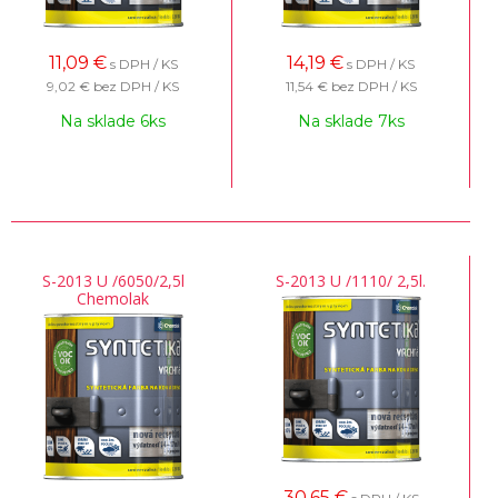
11,09
€
14,19
€
s DPH / KS
s DPH / KS
9,02 €
bez DPH / KS
11,54 €
bez DPH / KS
Na sklade 6ks
Na sklade 7ks
S-2013 U /6050/2,5l
S-2013 U /1110/ 2,5l.
Chemolak
30,65
€